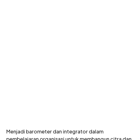
Menjadi barometer dan integrator dalam
pembelajaran organisasi untuk membangun citra dan