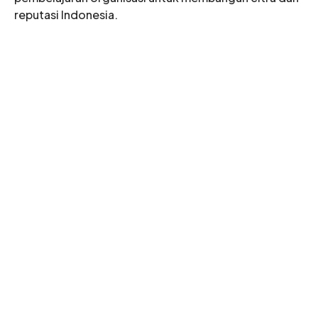
reputasi Indonesia
.
Organisasi
Tentang Kami
Program
PERHUMAS Muda
Pendaftaran
Keanggotaan
Akreditasi & Sertifikasi